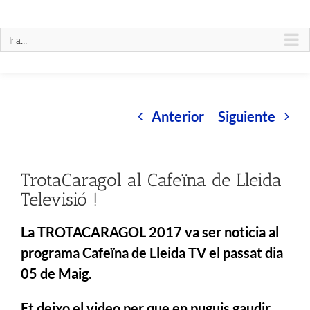
Saltar
Utilizem cookies de tercers per a millorar els nostres serveis
al
de navegació. Si continua navegant, considerem que accepta
Ir a...
contenido
el seu ús.
Llegir més
Accepto
Anterior
Siguiente
TrotaCaragol al Cafeïna de Lleida
Televisió !
La TROTACARAGOL 2017 va ser noticia al
programa Cafeïna de Lleida TV el passat dia
05 de Maig.
Et deixo el video per que en puguis gaudir.