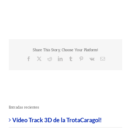
Share This Story, Choose Your Platform!
Facebook
X
Reddit
LinkedIn
Tumblr
Pinterest
Vk
Correo
electrónico
Entradas recientes
Vídeo Track 3D de la TrotaCaragol!